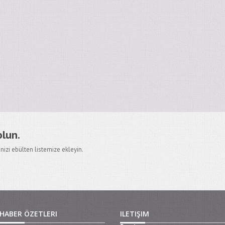
olun.
nizi ebülten listemize ekleyin.
HABER ÖZETLERI
ILETIŞIM